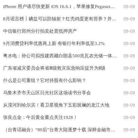
iPhone 用户请尽快更新 iOS 16.6.1，苹果修复Pegasus所用2处漏洞
09-09
8月谣言榜丨碘盐可以防辐射？红壳鸡蛋更有营养？并不是
09-09
中信银行郑州分行拍卖处置抵押房产
09-09
9月消费贷利率优惠再上新 有银行年利率低至3.2%
09-09
粤水电：孙公司拟投建西藏白朗县500兆瓦农光储一体化项目
09-09
广东省减灾委员会将省Ⅲ级救灾应急响应提升为Ⅱ级
09-09
什么是公司重组？它对持股有什么影响？
09-09
乌鲁木齐市天山区日光社区这场读书分享会
09-09
从漠河到哈尔滨！看卫星视角下五彩斑斓的龙江大地
09-09
张良点金：午后黄金重点关注1928！
09-09
（台青话融合）“80后”台青大陆逐梦十载 深耕金融市场发掘创业商机
09-09