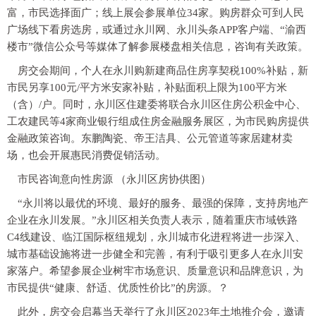
富，市民选择面广；线上展会参展单位34家。购房群众可到人民
广场线下看房选房，或通过永川网、永川头条APP客户端、“渝西
楼市”微信公众号等媒体了解参展楼盘相关信息，咨询有关政策。
房交会期间，个人在永川购新建商品住房享契税100%补贴，新
市民另享100元/平方米安家补贴，补贴面积上限为100平方米
（含）/户。同时，永川区住建委将联合永川区住房公积金中心、
工农建民等4家商业银行组成住房金融服务展区，为市民购房提供
金融政策咨询。东鹏陶瓷、帝王洁具、公元管道等家居建材卖
场，也会开展惠民消费促销活动。
市民咨询意向性房源 （永川区房协供图）
“永川将以最优的环境、最好的服务、最强的保障，支持房地产
企业在永川发展。”永川区相关负责人表示，随着重庆市域铁路
C4线建设、临江国际枢纽规划，永川城市化进程将进一步深入、
城市基础设施将进一步健全和完善，有利于吸引更多人在永川安
家落户。希望参展企业树牢市场意识、质量意识和品牌意识，为
市民提供“健康、舒适、优质性价比”的房源。？
此外，房交会启幕当天举行了永川区2023年土地推介会，邀请