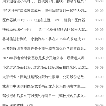
周末迎客流小高峰，广西铁路部门重联95趟动车组列车
09-09
“秘方神药”暗掺激素成分，胶州法院宣判一起特大销售假药犯罪案
09-09
医疗器械ETF(159883)逆市上涨0.38%，机构：医疗器械板块估值有望逐渐修复
09-09
扶残助残 税企同行——闵行区税务局联合区残疾人就业服务中心举办残疾人就业保障金专题宣讲会
09-09
将补能进行到底，小鹏汽车：将在2025年底前建成3000座超快充站
09-09
王者荣耀调查虚影任务不能完成在怎么办？调查虚影任务卡2/3进度解决方法
09-09
2023年养老金计发基数是多少开始公布，哪些老人养老金可以重新核算？
09-09
小米红米Note13Pro 红米Note13ProPlus和红米Note13Turbo发布前几个月的详细信息
09-09
太阳纸业：回购注销部分限制性股票，公司股份总数及注册资本减少
09-09
株洲市中医伤科医院党委书记龙永其为骨伤班学生上开学外科第一课
09-09
驾校报名后多久可以预约考科目一（驾校报名后多久可以预约考试科目一）
09-09
中证转债收跌0.27%
09-09