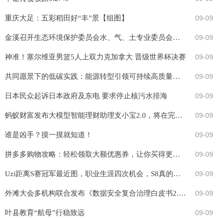
重庆大足：五彩稻田好“丰”景【组图】
09-09
金溪召开生态环境保护委员会水、气、土专业委员会会议
09-09
神准！塞尔维亚男篮5人上双力克加拿大 晋级世界杯决赛
09-09
共同愿景下的低碳实践：能源转型引领可持续高质量之路
09-09
日本民众起诉日本政府及东电 要求停止核污水排海
09-09
蚂蚁财富发布大模型智能理财助理支小宝2.0，将在完成备案后上线
09-09
谁是凶手？摸一摸就知道！
09-09
拼多多购物攻略：轻松领取大额优惠券，让你买得更爽！
09-09
Uzi距离S赛冠军最近图，职业生涯四次机会，S8真的意难平
09-09
外滩大会多机构联合发布《数据安全复合治理白皮书2.0》
09-09
叶县教育“航母”行稳致远
09-09