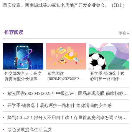
重庆俊豪、西南绿城等30家知名房地产开发企业参会。（江山）
推荐阅读
更多+
外交部发言人：高度
紫光国微
开学季·镜像②丨暖
赞赏阿盟外长理事会
(002049)2023年中报
心呵护一路相伴 给
连续第43次通过涉华
点评：民品表现亮眼
你满满的安全感
友好决议
前瞻指标预示动能充
紫光国微(002049)2023年中报点评：民品表现亮眼 前瞻指标预示动能充足
足
开学季·镜像②丨暖心呵护一路相伴 给你满满的安全感
降到4.0-4.2！部分人不用自申请！存量首套房利率怎调？细则出了
绿色发展提高生活品质