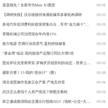
遥遥领先！全新华为Mate X5图赏
09-09
【调研快报】沃尔德接待海通机械等多家机构调研
09-09
多地汽车促消费利好政策密集出台，车市“金九银十”有望重现
09-09
景顺长城公司治理混合年内涨15%
09-09
格力电器 空调行业高景气 盈利持续修复
09-09
“黄金周”临近 国内旅游产品预订同比大增5倍
09-08
恩佐评论克里斯蒂安-罗梅罗庆祝胜利的动态：世界上最好的中卫
09-09
摄影月赛丨15-我的“老伙计”（图）
09-08
湖北省恩施市党参正在产新 产地无存货
09-08
武汉怎么查找个人房产情况？附图文教程
09-09
薛之谦成都演唱会交通出行指南2023（地铁+公交+大巴）
09-08