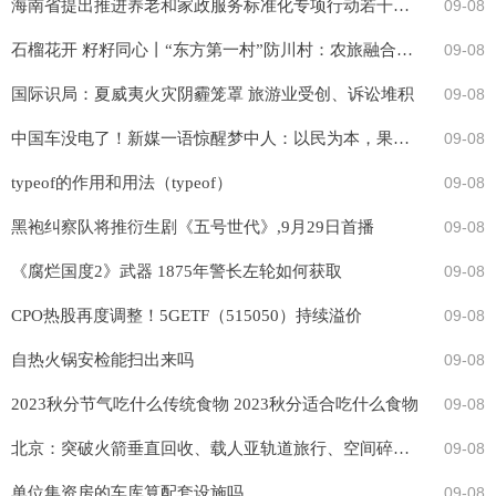
海南省提出推进养老和家政服务标准化专项行动若干意见
09-08
石榴花开 籽籽同心丨“东方第一村”防川村：农旅融合、农民共富的样板村
09-08
国际识局：夏威夷火灾阴霾笼罩 旅游业受创、诉讼堆积
09-08
中国车没电了！新媒一语惊醒梦中人：以民为本，果断走出十字路口
09-08
typeof的作用和用法（typeof）
09-08
黑袍纠察队将推衍生剧《五号世代》,9月29日首播
09-08
《腐烂国度2》武器 1875年警长左轮如何获取
09-08
CPO热股再度调整！5GETF（515050）持续溢价
09-08
自热火锅安检能扫出来吗
09-08
2023秋分节气吃什么传统食物 2023秋分适合吃什么食物
09-08
北京：突破火箭垂直回收、载人亚轨道旅行、空间碎片清理等关键技
09-08
单位集资房的车库算配套设施吗
09-08