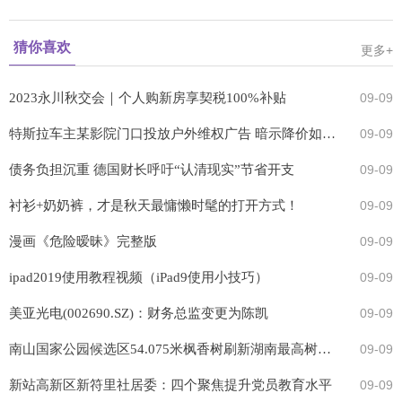
猜你喜欢
更多+
2023永川秋交会｜个人购新房享契税100%补贴
09-09
特斯拉车主某影院门口投放户外维权广告 暗示降价如儿戏
09-09
债务负担沉重 德国财长呼吁“认清现实”节省开支
09-09
衬衫+奶奶裤，才是秋天最慵懒时髦的打开方式！
09-09
漫画《危险暧昧》完整版
09-09
ipad2019使用教程视频（iPad9使用小技巧）
09-09
美亚光电(002690.SZ)：财务总监变更为陈凯
09-09
南山国家公园候选区54.075米枫香树刷新湖南最高树纪录
09-09
新站高新区新符里社居委：四个聚焦提升党员教育水平
09-09