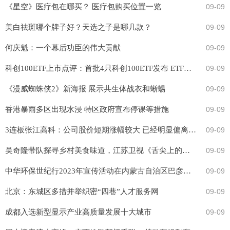
《星空》医疗包在哪买？ 医疗包购买位置一览
09-09
美白祛斑哪个牌子好？天选之子是哪几款？
09-09
何庆魁：一个幕后功臣的伟大贡献
09-09
科创100ETF上市点评：首批4只科创100ETF发布 ETF规模继续壮大
09-09
《漫威蜘蛛侠2》新海报 展示共生体战衣和蜥蜴
09-09
香港暴雨多区出现水浸 特区政府宣布停课等措施
09-09
3连板张江高科：公司股价短期涨幅较大 已经明显偏离同行业和上证指数增幅 可能存在非理性炒作风险
09-09
吴奇隆带队探寻乡村美食味道，江苏卫视《舌尖上的乡村》即将开播
09-09
中华环保世纪行2023年宣传活动在内蒙古自治区巴彦淖尔市启动
09-09
北京：东城区多措并举织密“四巷”人才服务网
09-09
成都入选新型显示产业高质量发展十大城市
09-09