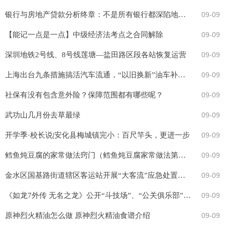
银行与房地产贷款分析终章：不是所有银行都深陷地产泥潭
09-09
【能记一点是一点】中级经济法考点之合同解除
09-09
深圳地铁2号线、8号线莲塘—盐田路区段各站恢复运营
09-09
上海出台九条措施搞活汽车流通，“以旧换新”油车补贴2800元
09-09
社保有没有包含意外险？保障范围都有哪些呢？
09-09
武功山几月份去草最绿
09-09
开学季·校长说|安化县梅城镇完小：百尺竿头，更进一步
09-09
鳕鱼炖豆腐的家常做法窍门（鳕鱼炖豆腐家常做法第一名厨）
09-09
金水区国基路街道辖区客运站开展“大客流”应急处置演练活动
09-09
《如龙7外传 无名之龙》公开“斗技场”、“公关俱乐部”等娱乐场所的详细信息
09-09
原神烈火精油怎么做 原神烈火精油食谱介绍
09-09