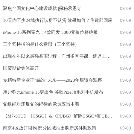
聚焦全国文化中心建设成就 |探秘承恩寺
09-09
10天内至少24城执行认房不认贷 效果如何？住建部回应
09-09
iPhone 15系列曝光：4款同发 5000元价位将绝版
09-09
三个坚持指的是什么意思（三个坚持）
09-09
出现今年以来最强暴雨过程！广州多区停课、延迟上学！这些地铁、列车停运
09-09
国债期货集体高开
09-09
专精特新企业正“瞄准”未来——2023年服贸会观察
09-09
用户称比iPhone 15更出色 谷歌Pixel 8系列手机发布
09-09
党组织对违反党的纪律的党员应当本着
09-09
【M7-STU】《CSGO》&《PUBG》解除CSGO和PUBG的BANNED问题-9月9日期次-HK新操作通道
09-09
南京4区放开限购 部分区域推出购新房补助政策
09-09