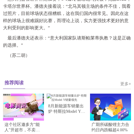
卡塔尔世界杯。潘德夫接着说：“北马其顿主场的条件不佳，我看
过照片，目前球场状态很糟糕，这在我们国内很常见。因此在这
样的球场上很难踢好比赛，而理论上说，实力更强技术更好的意
大利受到的影响更大。”
最后潘德夫还表示：“意大利国家队请斯帕莱蒂执教？这是正确
的选择。”
（苏二胡）
推荐阅读
更多+
8月新能源车销量出
炉 特斯拉Model Y销
量领先
这个社区邀多方“能
广期所碳酸锂主力合
人”开超市，不卖东
约日内跌幅超4.00%