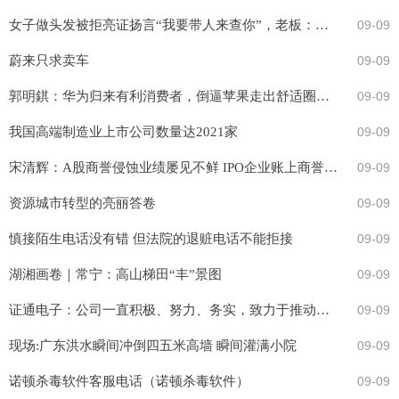
女子做头发被拒亮证扬言“我要带人来查你”，老板：次日税务部门来查
09-09
蔚来只求卖车
09-09
郭明錤：华为归来有利消费者，倒逼苹果走出舒适圈积极创新
09-09
我国高端制造业上市公司数量达2021家
09-09
宋清辉：A股商誉侵蚀业绩屡见不鲜 IPO企业账上商誉是监管层关注重点
09-09
资源城市转型的亮丽答卷
09-09
慎接陌生电话没有错 但法院的退赃电话不能拒接
09-09
湖湘画卷｜常宁：高山梯田“丰”景图
09-09
证通电子：公司一直积极、努力、务实，致力于推动主业做强做精，以更好的业绩来回报投资者
09-09
现场:广东洪水瞬间冲倒四五米高墙 瞬间灌满小院
09-09
诺顿杀毒软件客服电话（诺顿杀毒软件）
09-09