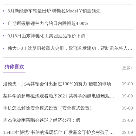
西只送服务
8月新能源车销量出炉 特斯拉Model Y销量领先
广期所碳酸锂主力合约日内跌幅超4.00%
9月8日山东神驰化工集团油品报价下滑
伟大1-0！沈梦雨被载入史册，欧冠首发建功，帮助凯尔特人获首胜
猜你喜欢
更多+
潘德夫：北马其顿会付出超过100%的努力 糟糕的球场将影响意大利
09-09
某科学的超电磁炮观看顺序2021 某科学的超电磁炮观看顺序
09-09
手机怎么解除安全模式设置（安全模式设置）
09-09
周杰伦被困演唱会铁球？经济公司：假
09-09
1548封“解忧”书信的温暖陪伴 广发基金守护乡村孩子心理健康
09-09