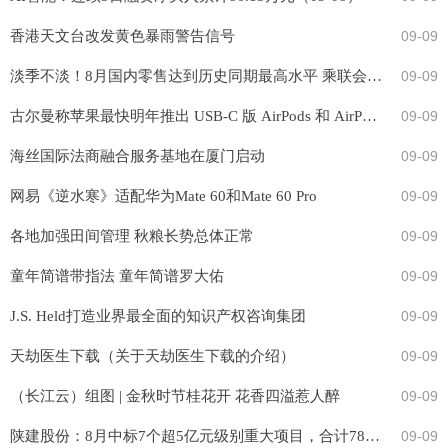
香港天文台改发黄色暴雨警告信号
09-09
淡季不淡！8月国内零售达到历史同期最高水平 乘联会呼吁：稳定燃油车消费
09-09
古尔曼称苹果最快明年推出 USB-C 版 AirPods 和 AirPods Max
09-09
海丝国际法商融合服务基地在厦门启动
09-09
网易《逆水寒》适配华为Mate 60和Mate 60 Pro
09-09
各地加强田间管理 秋粮长势总体正常
09-09
童年简谱带指法 童年简谱罗大佑
09-09
J.S. Held打造业界最全面的知识产权咨询集团
09-09
天劫医生下载（关于天劫医生下载的介绍）
09-09
（长江云）组图 | 金秋时节桂花开 花香四溢惹人醉
09-09
陕建股份：8月中标7个超5亿元级别重大项目，合计78.91亿元
09-09