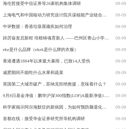
海伦哲接受中信证券等26家机构集体调研
09-09
上海电气和中国核动力研究设计院共谋核能产业链合作新空间
09-09
中评数据：香港垃圾屋顽疾如何治理
09-09
踔厉奋发启新程 培根铸魂育新人 ——巴州区青山小学举行2023年秋期开学典礼暨第39个教师节表彰大会
09-09
eke是什么品牌（ekek是什么牌的衣服）
09-09
香港遭遇1884年以来最大暴雨，已致14人受伤
09-09
减肥期间不能吃什么水果和蔬菜
09-09
英国第二大城市破产，苏纳克拒绝救援，意味着什么？
09-09
9月8日基金净值：鹏华沪深300指数(LOF)A最新净值1.2244，跌0.43%
09-09
科学家揭示阿尔海默症的新病因，为如何预防脑退化症提供了新方向
09-09
首都在线：接受华金证券研究所等机构调研
09-09