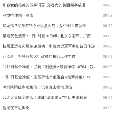
形容女的很美的四字词语_形容女的美丽四字成语
09-09
淄博护理院一览表
09-09
乌龙指？短融ETF今日尾盘闪崩，盘中创上市新低
09-09
暴雨黄色预警：9日8时至10日8时 北京东南部、广西东南部沿海、广东西南部等地部分地区有大暴雨
09-09
杭州亚运会火炬传递启动，多位奥运冠军参加首日传递
09-09
证监会：将持续加大行政处罚执行工作力度
09-09
9月8日基金净值：鹏扬汇利债券A最新净值1.0764，跌0.05%
09-09
9月8日基金净值：国富弹性市值混合A最新净值1.081，跌0.73%
09-09
深圳降雨破多项极值，记者直击排洪现场
09-09
​台北大直民宅陷落！建商“基泰建设”黑历史遭起底
09-09
边逛夜市边淘岗
09-09