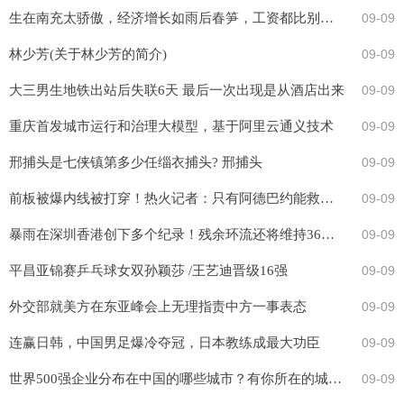
生在南充太骄傲，经济增长如雨后春笋，工资都比别人高
09-09
林少芳(关于林少芳的简介)
09-09
大三男生地铁出站后失联6天 最后一次出现是从酒店出来
09-09
重庆首发城市运行和治理大模型，基于阿里云通义技术
09-09
邢捕头是七侠镇第多少任缁衣捕头? 邢捕头
09-09
前板被爆内线被打穿！热火记者：只有阿德巴约能救这支美国队
09-09
暴雨在深圳香港创下多个纪录！残余环流还将维持36小时，这些河流警惕超警戒水位
09-09
平昌亚锦赛乒乓球女双孙颖莎 /王艺迪晋级16强
09-09
外交部就美方在东亚峰会上无理指责中方一事表态
09-09
连赢日韩，中国男足爆冷夺冠，日本教练成最大功臣
09-09
世界500强企业分布在中国的哪些城市？有你所在的城市吗？
09-09