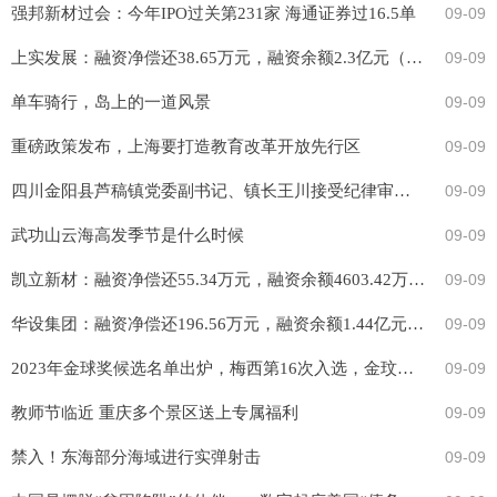
强邦新材过会：今年IPO过关第231家 海通证券过16.5单
09-09
上实发展：融资净偿还38.65万元，融资余额2.3亿元（09-08）
09-09
单车骑行，岛上的一道风景
09-09
重磅政策发布，上海要打造教育改革开放先行区
09-09
四川金阳县芦稿镇党委副书记、镇长王川接受纪律审查和监察调查
09-09
武功山云海高发季节是什么时候
09-09
凯立新材：融资净偿还55.34万元，融资余额4603.42万元（09-08）
09-09
华设集团：融资净偿还196.56万元，融资余额1.44亿元（09-08）
09-09
2023年金球奖候选名单出炉，梅西第16次入选，金玟哉也入选！
09-09
教师节临近 重庆多个景区送上专属福利
09-09
禁入！东海部分海域进行实弹射击
09-09