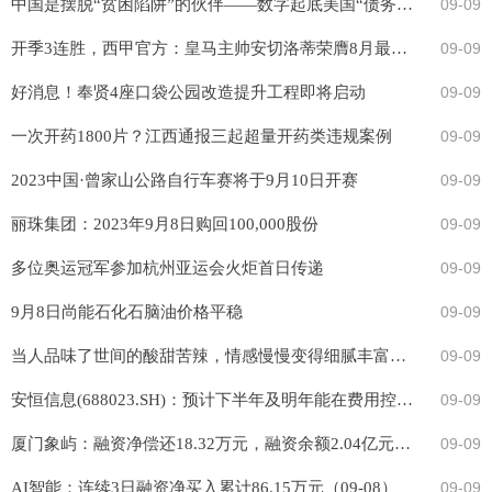
中国是摆脱“贫困陷阱”的伙伴——数字起底美国“债务陷阱”谎言（三）
09-09
开季3连胜，西甲官方：皇马主帅安切洛蒂荣膺8月最佳主教练
09-09
好消息！奉贤4座口袋公园改造提升工程即将启动
09-09
一次开药1800片？江西通报三起超量开药类违规案例
09-09
2023中国·曾家山公路自行车赛将于9月10日开赛
09-09
丽珠集团：2023年9月8日购回100,000股份
09-09
多位奥运冠军参加杭州亚运会火炬首日传递
09-09
9月8日尚能石化石脑油价格平稳
09-09
当⼈品味了世间的酸甜苦辣，情感慢慢变得细腻丰富起来的时候，才会渐渐体会到身...
09-09
安恒信息(688023.SH)：预计下半年及明年能在费用控制方面继续进行改善
09-09
厦门象屿：融资净偿还18.32万元，融资余额2.04亿元（09-08）
09-09
AI智能：连续3日融资净买入累计86.15万元（09-08）
09-09