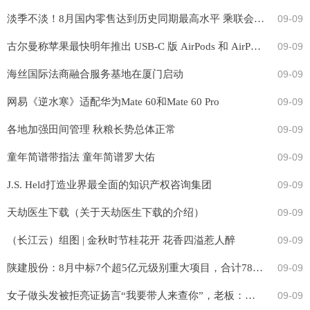
淡季不淡！8月国内零售达到历史同期最高水平 乘联会呼吁：稳定燃油车消费
09-09
古尔曼称苹果最快明年推出 USB-C 版 AirPods 和 AirPods Max
09-09
海丝国际法商融合服务基地在厦门启动
09-09
网易《逆水寒》适配华为Mate 60和Mate 60 Pro
09-09
各地加强田间管理 秋粮长势总体正常
09-09
童年简谱带指法 童年简谱罗大佑
09-09
J.S. Held打造业界最全面的知识产权咨询集团
09-09
天劫医生下载（关于天劫医生下载的介绍）
09-09
（长江云）组图 | 金秋时节桂花开 花香四溢惹人醉
09-09
陕建股份：8月中标7个超5亿元级别重大项目，合计78.91亿元
09-09
女子做头发被拒亮证扬言“我要带人来查你”，老板：次日税务部门来查
09-09