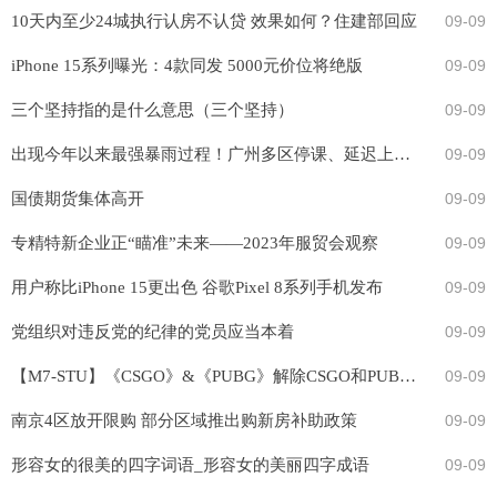
10天内至少24城执行认房不认贷 效果如何？住建部回应
09-09
iPhone 15系列曝光：4款同发 5000元价位将绝版
09-09
三个坚持指的是什么意思（三个坚持）
09-09
出现今年以来最强暴雨过程！广州多区停课、延迟上学！这些地铁、列车停运
09-09
国债期货集体高开
09-09
专精特新企业正“瞄准”未来——2023年服贸会观察
09-09
用户称比iPhone 15更出色 谷歌Pixel 8系列手机发布
09-09
党组织对违反党的纪律的党员应当本着
09-09
【M7-STU】《CSGO》&《PUBG》解除CSGO和PUBG的BANNED问题-9月9日期次-HK新操作通道
09-09
南京4区放开限购 部分区域推出购新房补助政策
09-09
形容女的很美的四字词语_形容女的美丽四字成语
09-09