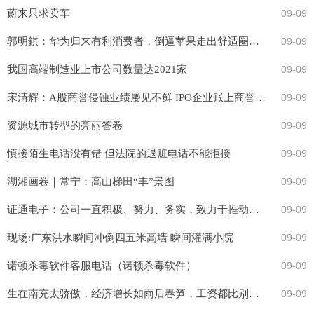
蔚来只求卖车
09-09
郭明錤：华为归来有利消费者，倒逼苹果走出舒适圈积极创新
09-09
我国高端制造业上市公司数量达2021家
09-09
宋清辉：A股商誉侵蚀业绩屡见不鲜 IPO企业账上商誉是监管层关注重点
09-09
资源城市转型的亮丽答卷
09-09
慎接陌生电话没有错 但法院的退赃电话不能拒接
09-09
湖湘画卷｜常宁：高山梯田“丰”景图
09-09
证通电子：公司一直积极、努力、务实，致力于推动主业做强做精，以更好的业绩来回报投资者
09-09
现场:广东洪水瞬间冲倒四五米高墙 瞬间灌满小院
09-09
诺顿杀毒软件客服电话（诺顿杀毒软件）
09-09
生在南充太骄傲，经济增长如雨后春笋，工资都比别人高
09-09