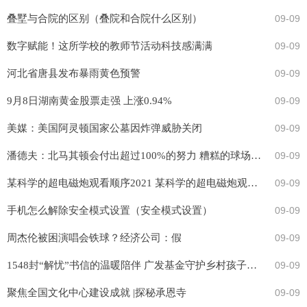
叠墅与合院的区别（叠院和合院什么区别）
09-09
数字赋能！这所学校的教师节活动科技感满满
09-09
河北省唐县发布暴雨黄色预警
09-09
9月8日湖南黄金股票走强 上涨0.94%
09-09
美媒：美国阿灵顿国家公墓因炸弹威胁关闭
09-09
潘德夫：北马其顿会付出超过100%的努力 糟糕的球场将影响意大利
09-09
某科学的超电磁炮观看顺序2021 某科学的超电磁炮观看顺序
09-09
手机怎么解除安全模式设置（安全模式设置）
09-09
周杰伦被困演唱会铁球？经济公司：假
09-09
1548封“解忧”书信的温暖陪伴 广发基金守护乡村孩子心理健康
09-09
聚焦全国文化中心建设成就 |探秘承恩寺
09-09