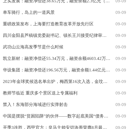
上实发展：融资净偿还38.65万元，融资余额2.3亿元（09-08）
09-09
单车骑行，岛上的一道风景
09-09
重磅政策发布，上海要打造教育改革开放先行区
09-09
四川金阳县芦稿镇党委副书记、镇长王川接受纪律审查和监察调查
09-09
武功山云海高发季节是什么时候
09-09
凯立新材：融资净偿还55.34万元，融资余额4603.42万元（09-08）
09-09
华设集团：融资净偿还196.56万元，融资余额1.44亿元（09-08）
09-09
2023年金球奖候选名单出炉，梅西第16次入选，金玟哉也入选！
09-09
教师节临近 重庆多个景区送上专属福利
09-09
禁入！东海部分海域进行实弹射击
09-09
中国是摆脱“贫困陷阱”的伙伴——数字起底美国“债务陷阱”谎言（三）
09-09
开季3连胜，西甲官方：皇马主帅安切洛蒂荣膺8月最佳主教练
09-09