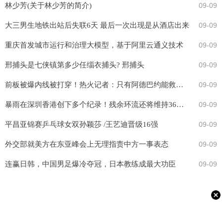
林少芳(关于林少芳的简介)
09-09
大三男生地铁出站后失联6天 最后一次出现是从酒店出来
09-09
重庆首发城市运行和治理大模型，基于阿里云通义技术
09-09
邢捕头是七侠镇第多少任缁衣捕头? 邢捕头
09-09
前板被爆内线被打穿！热火记者：只有阿德巴约能救这支美国队
09-09
暴雨在深圳香港创下多个纪录！残余环流还将维持36小时，这些河流警惕超警戒水位
09-09
平昌亚锦赛乒乓球女双孙颖莎 /王艺迪晋级16强
09-09
外交部就美方在东亚峰会上无理指责中方一事表态
09-09
连赢日韩，中国男足爆冷夺冠，日本教练成最大功臣
09-09