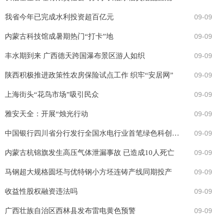
我省今年已完成水利投资超百亿元
09-09
内蒙古科技馆成暑期热门“打卡”地
09-09
丰水期到来 广西德天跨国瀑布景区游人如织
09-09
陕西积极推进政策性农房保险试点工作 织牢“安居网”
09-09
上海街头“花鸟市场”吸引民众
09-09
雅安天全：开展“烛光行动
09-09
中国银行四川省分行发行全国水电行业首笔绿色科创票据—中国新闻网·四川新闻
09-09
内蒙古杭锦旗发生高压气体泄漏事故 已造成10人死亡
09-09
马钢超大规格圆坯与优特钢小方坯连铸产线同期投产
09-09
收益性股权融资违法吗
09-09
广西壮族自治区西林县发布雷电黄色预警
09-09