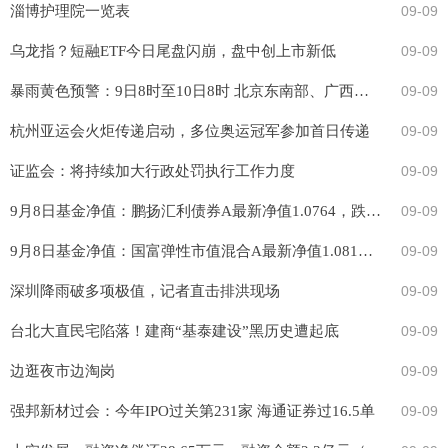
淄博护理院一览表
09-09
乌龙指？短融ETF今日尾盘闪崩，盘中创上市新低
09-09
暴雨黄色预警：9日8时至10日8时 北京东南部、广西东南部沿海、广东西南部等地部分地区有大暴雨
09-09
杭州亚运会火炬传递启动，多位奥运冠军参加首日传递
09-09
证监会：将持续加大行政处罚执行工作力度
09-09
9月8日基金净值：鹏扬汇利债券A最新净值1.0764，跌0.05%
09-09
9月8日基金净值：国富弹性市值混合A最新净值1.081，跌0.73%
09-09
深圳降雨破多项极值，记者直击排洪现场
09-09
​台北大直民宅陷落！建商“基泰建设”黑历史遭起底
09-09
边逛夜市边淘岗
09-09
强邦新材过会：今年IPO过关第231家 海通证券过16.5单
09-09