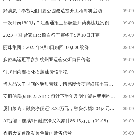
好消息！奉贤4座口袋公园改造提升工程即将启动
09-09
一次开药1800片？江西通报三起超量开药类违规案例
09-09
2023中国·曾家山公路自行车赛将于9月10日开赛
09-09
丽珠集团：2023年9月8日购回100,000股份
09-09
多位奥运冠军参加杭州亚运会火炬首日传递
09-09
9月8日尚能石化石脑油价格平稳
09-09
当⼈品味了世间的酸甜苦辣，情感慢慢变得细腻丰富起来的时候，才会渐渐体会到身...
09-09
安恒信息(688023.SH)：预计下半年及明年能在费用控制方面继续进行改善
09-09
厦门象屿：融资净偿还18.32万元，融资余额2.04亿元（09-08）
09-09
AI智能：连续3日融资净买入累计86.15万元（09-08）
09-09
香港天文台改发黄色暴雨警告信号
09-09